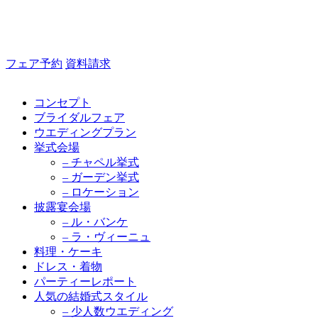
フェア予約
資料請求
コンセプト
ブライダルフェア
ウエディングプラン
挙式会場
– チャペル挙式
– ガーデン挙式
– ロケーション
披露宴会場
– ル・バンケ
– ラ・ヴィーニュ
料理・ケーキ
ドレス・着物
パーティーレポート
人気の結婚式スタイル
– 少人数ウエディング