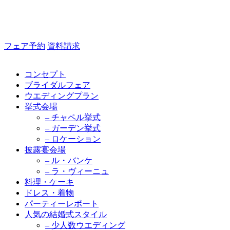
フェア予約
資料請求
コンセプト
ブライダルフェア
ウエディングプラン
挙式会場
– チャペル挙式
– ガーデン挙式
– ロケーション
披露宴会場
– ル・バンケ
– ラ・ヴィーニュ
料理・ケーキ
ドレス・着物
パーティーレポート
人気の結婚式スタイル
– 少人数ウエディング