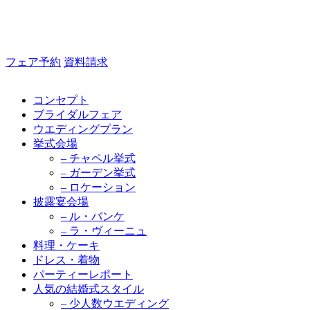
フェア予約
資料請求
コンセプト
ブライダルフェア
ウエディングプラン
挙式会場
– チャペル挙式
– ガーデン挙式
– ロケーション
披露宴会場
– ル・バンケ
– ラ・ヴィーニュ
料理・ケーキ
ドレス・着物
パーティーレポート
人気の結婚式スタイル
– 少人数ウエディング