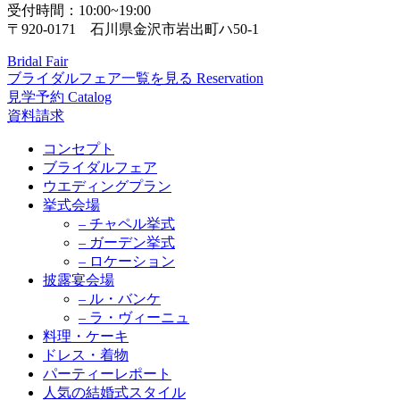
受付時間：10:00~19:00
〒920-0171 石川県金沢市岩出町ハ50-1
Bridal Fair
ブライダルフェア一覧を見る
Reservation
見学予約
Catalog
資料請求
コンセプト
ブライダルフェア
ウエディングプラン
挙式会場
– チャペル挙式
– ガーデン挙式
– ロケーション
披露宴会場
– ル・バンケ
– ラ・ヴィーニュ
料理・ケーキ
ドレス・着物
パーティーレポート
人気の結婚式スタイル