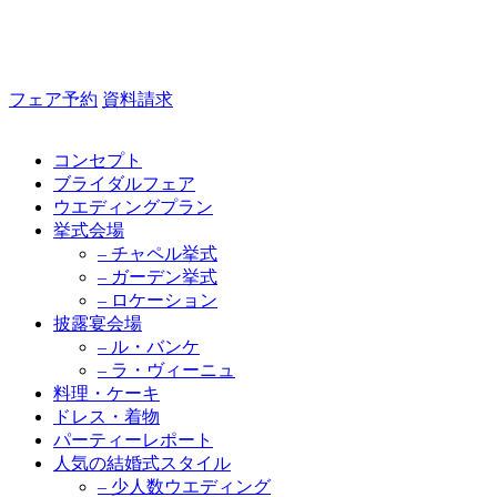
フェア予約
資料請求
コンセプト
ブライダルフェア
ウエディングプラン
挙式会場
– チャペル挙式
– ガーデン挙式
– ロケーション
披露宴会場
– ル・バンケ
– ラ・ヴィーニュ
料理・ケーキ
ドレス・着物
パーティーレポート
人気の結婚式スタイル
– 少人数ウエディング