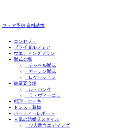
フェア予約
資料請求
コンセプト
ブライダルフェア
ウエディングプラン
挙式会場
– チャペル挙式
– ガーデン挙式
– ロケーション
披露宴会場
– ル・バンケ
– ラ・ヴィーニュ
料理・ケーキ
ドレス・着物
パーティーレポート
人気の結婚式スタイル
– 少人数ウエディング