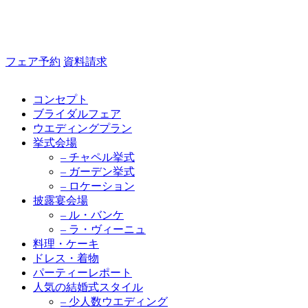
フェア予約
資料請求
コンセプト
ブライダルフェア
ウエディングプラン
挙式会場
– チャペル挙式
– ガーデン挙式
– ロケーション
披露宴会場
– ル・バンケ
– ラ・ヴィーニュ
料理・ケーキ
ドレス・着物
パーティーレポート
人気の結婚式スタイル
– 少人数ウエディング