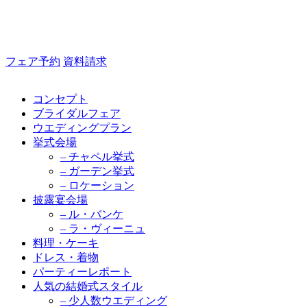
フェア予約
資料請求
コンセプト
ブライダルフェア
ウエディングプラン
挙式会場
– チャペル挙式
– ガーデン挙式
– ロケーション
披露宴会場
– ル・バンケ
– ラ・ヴィーニュ
料理・ケーキ
ドレス・着物
パーティーレポート
人気の結婚式スタイル
– 少人数ウエディング