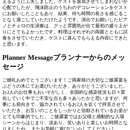
えるように工夫しました。ゲストを退屈させてしまわないか
心配でしたが、飛沫防止のうちわのデコレーションをゲスト
にお願いしたこともあり、結果、待ち時間の長さを感じるこ
となく過ごしていただけたようです。演出でお願いしたピア
ノとチェロの生演奏は、グッと雰囲気が出て最初の盛り上が
りにとてもよかったです。料理はそれぞれの両親とともに試
食をさせていただき、ゲストに喜んでもらえる内容にできた
と思います。
Planner Message
プランナーからのメッ
セージ
ご婚礼おめでとうございます！ご両家様の大切なご披露宴を
ぶどうの木にてお選びいただき、ありがとうございました。
お2人のお仕事もおいそがしく、全国的な感染状況も日々変
化していく中でご不安な点も多々あったかと思いますが、何
事にも前向きで、協力されているお2人を近くで拝見させて
いただき、お互いのことをしっかりと信頼されているお姿が
とても印象的でした。 ご披露宴ではお父様と感動的な入場
シーンからはじまり、涙あり、笑いありと楽しいお時間とな
りましたね。 またお気軽に遊びにいらしてください！