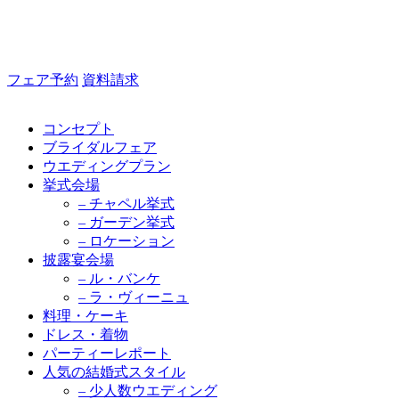
フェア予約
資料請求
コンセプト
ブライダルフェア
ウエディングプラン
挙式会場
– チャペル挙式
– ガーデン挙式
– ロケーション
披露宴会場
– ル・バンケ
– ラ・ヴィーニュ
料理・ケーキ
ドレス・着物
パーティーレポート
人気の結婚式スタイル
– 少人数ウエディング