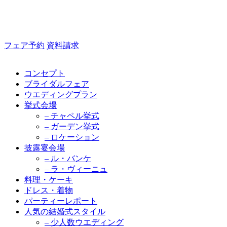
フェア予約
資料請求
コンセプト
ブライダルフェア
ウエディングプラン
挙式会場
– チャペル挙式
– ガーデン挙式
– ロケーション
披露宴会場
– ル・バンケ
– ラ・ヴィーニュ
料理・ケーキ
ドレス・着物
パーティーレポート
人気の結婚式スタイル
– 少人数ウエディング