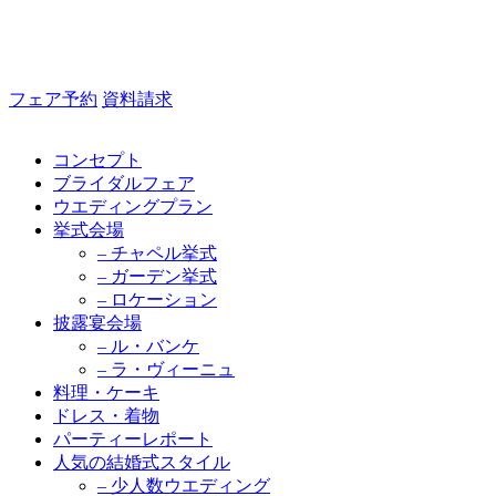
フェア予約
資料請求
コンセプト
ブライダルフェア
ウエディングプラン
挙式会場
– チャペル挙式
– ガーデン挙式
– ロケーション
披露宴会場
– ル・バンケ
– ラ・ヴィーニュ
料理・ケーキ
ドレス・着物
パーティーレポート
人気の結婚式スタイル
– 少人数ウエディング