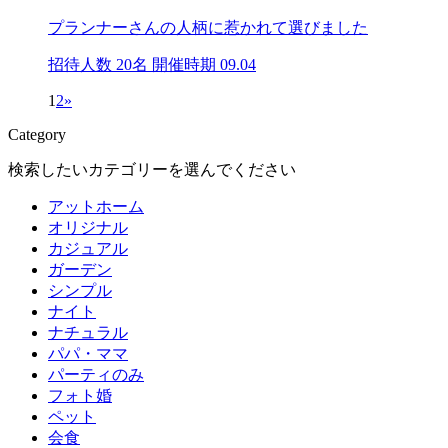
プランナーさんの人柄に惹かれて選びました
招待人数 20名
開催時期 09.04
1
2
»
Category
検索したいカテゴリーを選んでください
アットホーム
オリジナル
カジュアル
ガーデン
シンプル
ナイト
ナチュラル
パパ・ママ
パーティのみ
フォト婚
ペット
会食