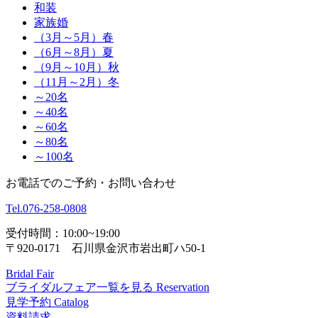
和装
家族婚
（3月～5月）春
（6月～8月）夏
（9月～10月）秋
（11月～2月）冬
～20名
～40名
～60名
～80名
～100名
お電話でのご予約・お問い合わせ
Tel.
076-258-0808
受付時間：10:00~19:00
〒920-0171 石川県金沢市岩出町ハ50-1
Bridal Fair
ブライダルフェア一覧を見る
Reservation
見学予約
Catalog
資料請求