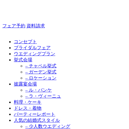
フェア予約
資料請求
コンセプト
ブライダルフェア
ウエディングプラン
挙式会場
– チャペル挙式
– ガーデン挙式
– ロケーション
披露宴会場
– ル・バンケ
– ラ・ヴィーニュ
料理・ケーキ
ドレス・着物
パーティーレポート
人気の結婚式スタイル
– 少人数ウエディング