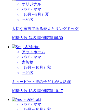
オリジナル
パパ・ママ
（6月～8月）夏
～80名
大切な家族である愛犬とリングドッグ
招待人数 74名
開催時期 06.30
アットホーム
パパ・ママ
家族婚
（9月～10月）秋
～20名
キューピット役の子どもが大活躍
招待人数 18名
開催時期 10.17
パパ・ママ
（9月～10月）秋